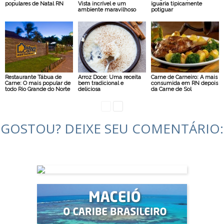
populares de Natal RN
Vista incrível e um
iguaria tipicamente
ambiente maravilhoso
potiguar
Restaurante Tábua de
Arroz Doce: Uma receita
Carne de Carneiro: A mais
Carne: O mais popular de
bem tradicional e
consumida em RN depois
todo Rio Grande do Norte
deliciosa
da Carne de Sol
GOSTOU? DEIXE SEU COMENTÁRIO: