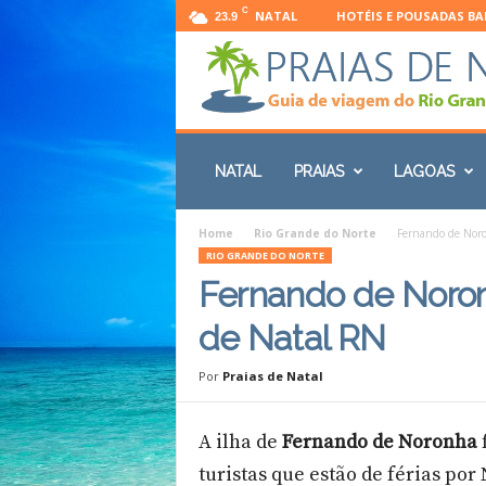
C
NATAL
HOTÉIS E POUSADAS B
23.9
P
r
NATAL
PRAIAS
LAGOAS
a
i
a
Home
Rio Grande do Norte
Fernando de Noro
s
RIO GRANDE DO NORTE
d
Fernando de Noron
e
N
de Natal RN
a
t
Por
Praias de Natal
a
l
:
A ilha de
Fernando de Noronha
G
turistas que estão de férias por
u