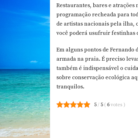
Restaurantes, bares e atrações
programação recheada para tod
de artistas nacionais pela ilha, 
você poderá usufruir festinhas 
Em alguns pontos de Fernando d
armada na praia. É preciso lev
também é indispensável o cuida
sobre conservação ecológica aqu
tranquilos.
5
/
5
(
6
votes
)