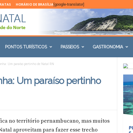
ARATAS
HORÁRIO DE BRASÍLIA
[google-translator]
PONTOS TURÍSTICOS
PASSEIOS
GASTRONOMIA
nha: Um paraíso pertinho de Natal RN
ha: Um paraíso pertinho
fica no território pernambucano, mas muitos
 Natal aproveitam para fazer esse trecho