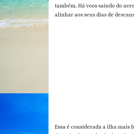
também. Há voos saindo do aero
i
a
alinhar aos seus dias de descans
t
u
r
í
s
t
i
c
o
d
o
R
i
o
G
r
a
n
Essa é considerada a ilha mais b
d