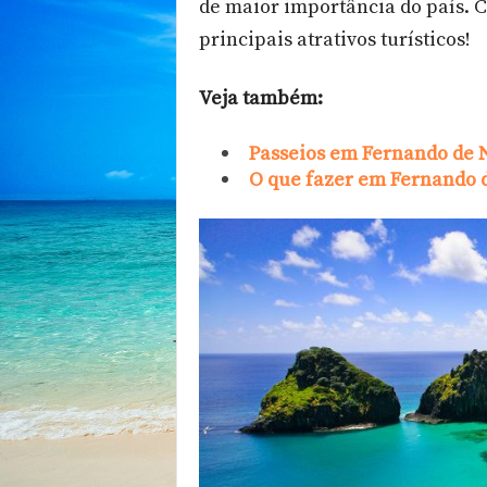
de maior importância do país. 
e
d
principais atrativos turísticos!
o
N
Veja também:
o
r
t
Passeios em Fernando de
e
O que fazer em Fernando 