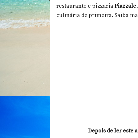
restaurante e pizzaria
Piazzale 
i
a
culinária de primeira. Saiba ma
t
u
r
í
s
t
i
c
o
d
o
R
i
o
G
r
a
n
Depois de ler este 
d