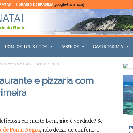
ARATAS
HORÁRIO DE BRASÍLIA
[google-translator]
PONTOS TURÍSTICOS
PASSEIOS
GASTRONOMIA
te e pizzaria com uma culinária de primeira
staurante e pizzaria com
rimeira
eliciosa cai muito bem, não é verdade? Se
a de Ponta Negra
, não deixe de conferir o