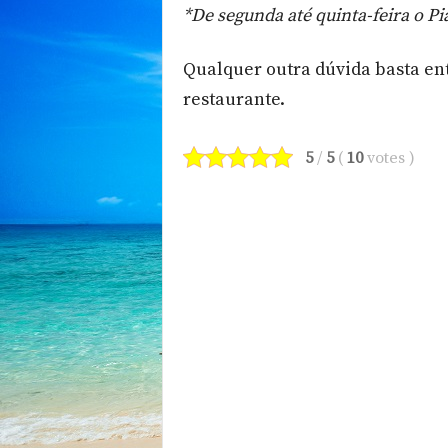
*De segunda até quinta-feira o Pia
Qualquer outra dúvida basta en
restaurante.
5
/
5
(
10
votes
)