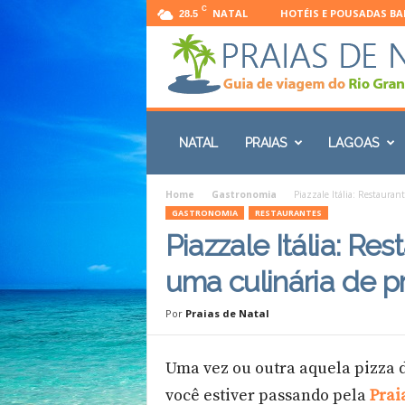
C
NATAL
HOTÉIS E POUSADAS B
28.5
P
r
NATAL
PRAIAS
LAGOAS
a
i
a
Home
Gastronomia
Piazzale Itália: Restauran
s
GASTRONOMIA
RESTAURANTES
d
Piazzale Itália: Re
e
N
uma culinária de p
a
t
Por
Praias de Natal
a
l
:
Uma vez ou outra aquela pizza d
G
você estiver passando pela
Prai
u