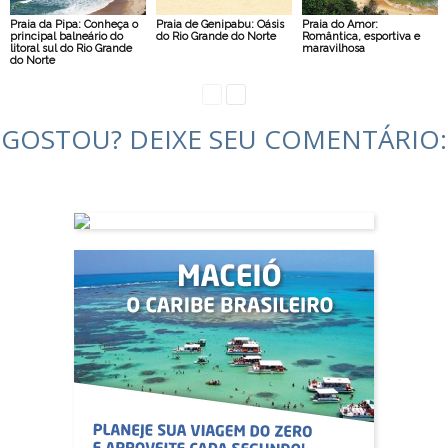
Praia da Pipa: Conheça o
Praia de Genipabu: Oásis
Praia do Amor:
principal balneário do
do Rio Grande do Norte
Romântica, esportiva e
litoral sul do Rio Grande
maravilhosa
do Norte
GOSTOU? DEIXE SEU COMENTÁRIO: